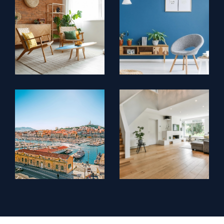
prestations diverses et variées sauront satisfaire les
plus critères les plus exigeants. Que vous recherchiez
un
appartement en vente à Marseille 6
, une villa avec
vue dégagée proche du centre-ville ou encore une
maison familiale, nos professionnels vous guident en
fonction de vos critères et vous aident à prendre les
meilleures décisions pour conclure votre transaction
en toute sécurité.
La gestion locative de votre
patrimoine immobilier à Marseille
L'agence Immo 8 est également à vos côtés afin de
vous épauler dans votre mission de propriétaire-
bailleur, et vous invite à solliciter son
service de
gestion locative
afin d'assurer l'optimisation de