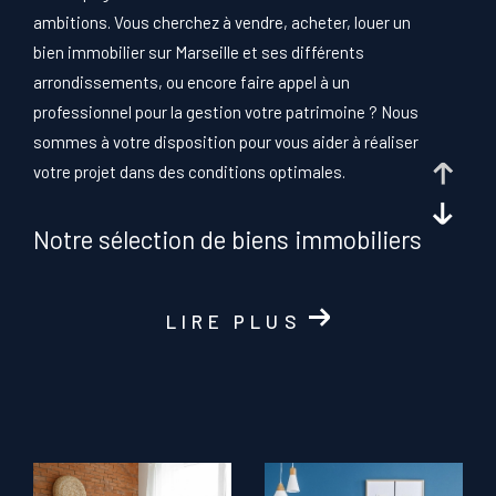
ambitions. Vous cherchez à vendre, acheter, louer un
bien immobilier sur Marseille et ses différents
arrondissements, ou encore faire appel à un
professionnel pour la gestion votre patrimoine ? Nous
sommes à votre disposition pour vous aider à réaliser
votre projet dans des conditions optimales.
Notre sélection de biens immobiliers
à Marseille 13008, 13007, 13006,
LIRE PLUS
13005 et 13010
L'agence vous invite à retrouver son catalogue de
maisons et d'appartements en parcourant les pages
de notre site. Découvrez de nombreux biens à la vente
ou à la
location à Marseille 6
et ses environs, dont les