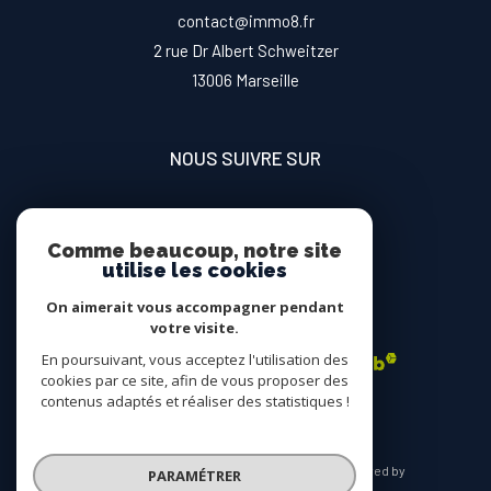
contact@immo8.fr
2 rue Dr Albert Schweitzer
13006
marseille
NOUS SUIVRE SUR
Comme beaucoup, notre site
utilise les cookies
On aimerait vous accompagner pendant
ADHÉRENTS
votre visite.
En poursuivant, vous acceptez l'utilisation des
cookies par ce site, afin de vous proposer des
contenus adaptés et réaliser des statistiques !
© 2026 | Tous droits réservés | Traduction powered by
PARAMÉTRER
Google |