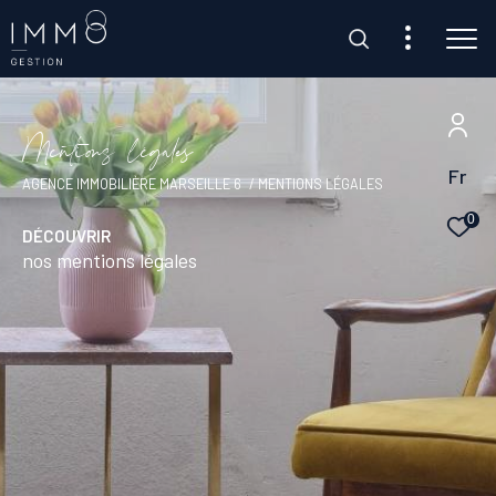
Client Transaction
M
e
n
t
i
o
s
l
é
g
a
e
Client Gestion
Fr
AGENCE IMMOBILIÈRE MARSEILLE 6
MENTIONS LÉGALES
0
DÉCOUVRIR
nos mentions légales