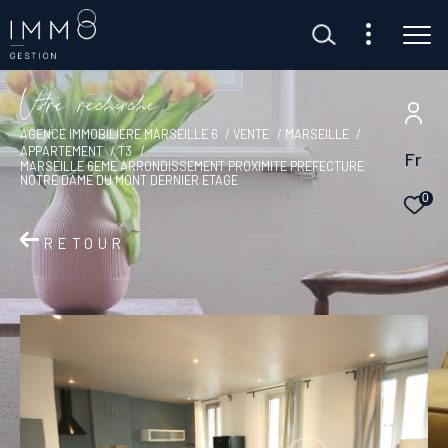
V
o
r
e
r
e
c
e
c
e
Client Transaction
AGENCE IMMOBILIÈRE MARSEILLE 6
VENTE
MARSEILLE
Client Gestion
APPARTEMENT
T3
Fr
MARSEILLE 6EME ARRONDISSEMENT PROXIMITE PREFECTURE
NOTRE DAME DU MONT DERNIER ETAGE
0
RETOUR