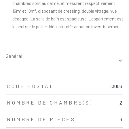
chambres sont au calme, et mesurent respectivement
16m² et 10m², disposant de dressing, double vitrage, vue
dégagée. La salle de bain est spacieuse. L'appartement est
le seul sur le pallier. Idéal premièr achat ou investissement.
général
TRAD_ZEPHYR_Caracteristique
TRAD_ZEPHYR_Valeurs
CODE POSTAL
13006
NOMBRE DE CHAMBRE(S)
2
NOMBRE DE PIÈCES
3