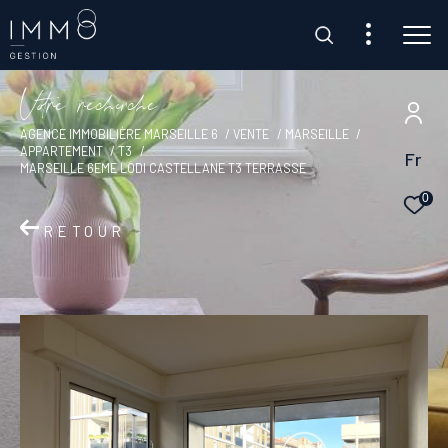
V
o
r
e
r
e
c
e
c
e
Client Transaction
AGENCE IMMOBILIÈRE MARSEILLE 6
VENTE
MARSEILLE
Client Gestion
APPARTEMENT
T3
Fr
MARSEILLE 6EME LODI CASTELLANE T3 TERRASSE
0
RETOUR