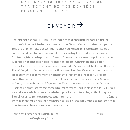
DES INFORMATIONS RELATIVES AU
TRAITEMENT DE MES DONNÉES
PERSONNELLES (*)*
ENVOYER
Les informations recueillies sur ce formulaire sont enregistrées dans un fichier
informatisé par La Boite Immo agissant comme Sous-traitant du traitement pour la
gestion de la clientèle/prospects de l'Agence / du Réseau qui reste Responsable du
Traitement de vos Données personnelles. La base légale du traitement repose sur
l'intérêt légitime de l'Agence / du Réseau. Elles sont conservées jusqu'à demande de
suppression et sont destinées à l'Agence / au Réseau. Conformément à la loi «
informatique et libertés », vous disposez des droits d’accès, de rectification, d’effacement,
d’opposition, de limitation et de portabilité de vos données. Vous pouvez retirer votre
consentement à tout moment en contactant directement l’Agence / Le Réseau.
Consultez le site
https://cnil.fr/fr
pour plus d’informations sur vos droits. Si vous
estimez, après avoir contacté l'Agence / le Réseau, que vos droits « Informatique et
Libertés » ne sont pas respectés, vous pouvez adresser une réclamation à la CNIL. Nous
vous informons de l’existence de la liste d'opposition au démarchage téléphonique «
Bloctel », sur laquelle vous pouvez vous inscrire ici :
https://www.bloctel.gouv.fr
. Dans le
cadre de la protection des Données personnelles, nous vous invitons à ne pas inscrire de
Données sensibles dans le champ de saisie libre.
Ce site est protégé par reCAPTCHA, les
Politiques de Confidentialité
et es
Conditions
d'utilisation
de Google s'appliquent.