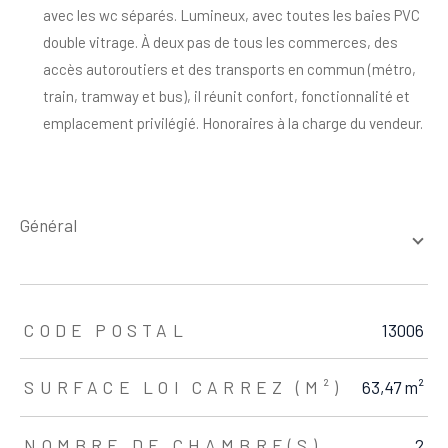
avec les wc séparés. Lumineux, avec toutes les baies PVC
double vitrage. À deux pas de tous les commerces, des
accès autoroutiers et des transports en commun (métro,
train, tramway et bus), il réunit confort, fonctionnalité et
emplacement privilégié. Honoraires à la charge du vendeur.
général
TRAD_ZEPHYR_Caracteristique
TRAD_ZEPHYR_Valeurs
CODE POSTAL
13006
SURFACE LOI CARREZ (M²)
63,47 m²
NOMBRE DE CHAMBRE(S)
2